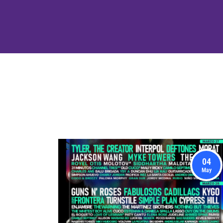
04
May