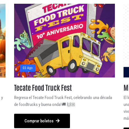
03 Ago
Tecate Food Truck Fest
Mi
 y
Regresa el Tecate Food Truck Fest, celebrando una década
El 
de foodtrucks y buena onda!🚚 🙌🏼
una
viv
má
Comprar boletos