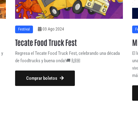
03 Ago 2024
Festival
F
Tecate Food Truck Fest
Mi
 y
Regresa el Tecate Food Truck Fest, celebrando una década
El 
de foodtrucks y buena onda!🚚 🙌🏼
una
viv
má
Comprar boletos