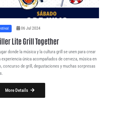
06 Jul 2024
estival
ller Lite Grill Together
lugar donde la música y la cultura grill se unen para crear
 experiencia única acompañados de cerveza, música en
o, concurso de grill, degustaciones y muchas sorpresas
s.
More Details