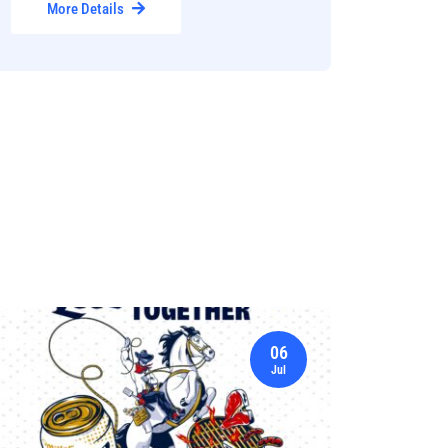
More Details
06
Jul